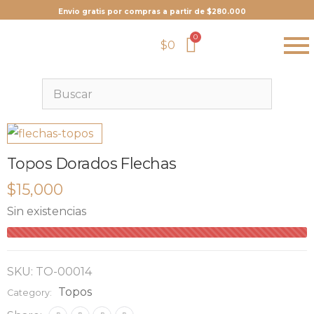
Envio gratis por compras a partir de $280.000
$
0
Topos Dorados Flechas
$
15,000
Sin existencias
SKU:
TO-00014
Topos
Category: