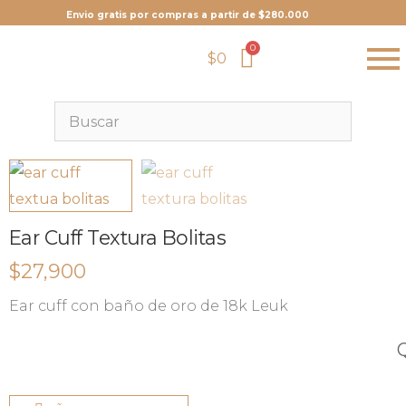
Envio gratis por compras a partir de $280.000
$
0
Ear Cuff Textura Bolitas
$
27,900
Ear cuff con baño de oro de 18k Leuk
Q