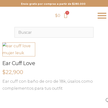
Envio gratis por compras a partir de $280.000
$
0
Ear Cuff Love
$
22,900
Ear cuff con baño de oro de 18k, úsalos como
complementos para tus outfit
Q