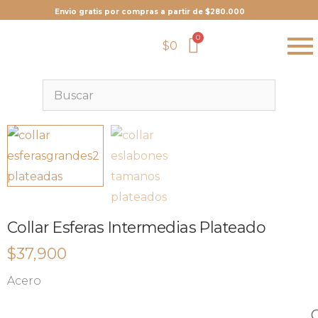
Envio gratis por compras a partir de $280.000
$
0
Collar Esferas Intermedias Plateado
$
37,900
Acero
Q