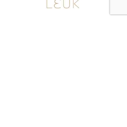
♡ ¡QUE TE SIENTAS BONITA!
🇨🇴 HECHOS POR MANOS COLOMBIANAS
📍MEDELLÍN, SHOWROOM EN LOS PARRA X LOMA DEL TESORO
HOLA@LEUK.COM.CO
3006055858
Politica de privacidad
Términos y condiciones
Copyright © 2023 – Leuk /
Webmaster:
EcommerceFriends.