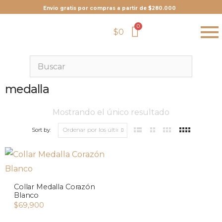
Envio gratis por compras a partir de $280.000
$
0
medalla
Mostrando el único resultado
Sort by:
Collar Medalla Corazón
Blanco
$
69,900