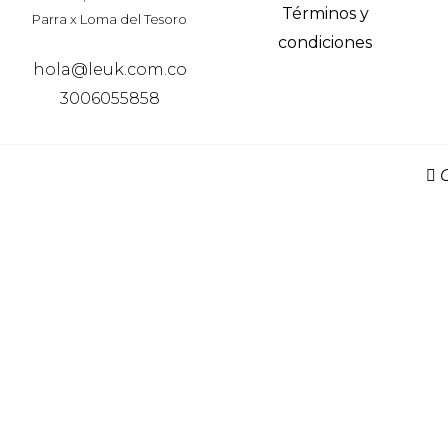
Términos y
Parra x Loma del Tesoro
condiciones
hola@leuk.com.co
3006055858
C